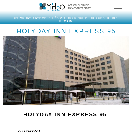
Aller
au
contenu
ŒUVRONS ENSEMBLE DÈS AUJOURD'HUI POUR CONSTRUIRE
DEMAIN
HOLYDAY INN EXPRESS 95
HOLYDAY INN EXPRESS 95