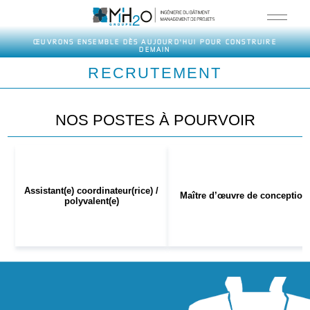
Aller
au
contenu
ŒUVRONS ENSEMBLE DÈS AUJOURD'HUI POUR CONSTRUIRE
DEMAIN
RECRUTEMENT
NOS POSTES À POURVOIR
Assistant(e) coordinateur(rice) /
Maître d’œuvre de conception
polyvalent(e)