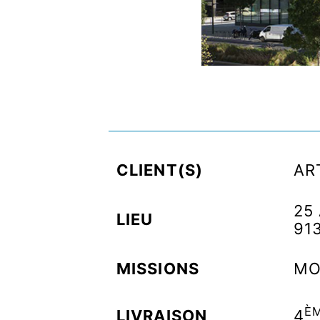
CLIENT(S)
AR
25
LIEU
91
MISSIONS
MO
È
LIVRAISON
4